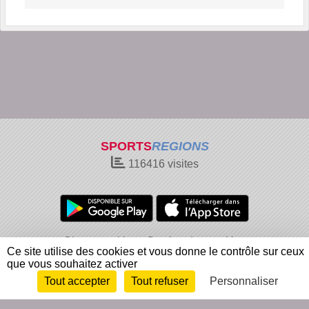
SPORTS
REGIONS
116416
visites
Charte cookies
Gestion des cookies
Ce site utilise des cookies et vous donne le contrôle sur ceux
Informations légales
Signaler un contenu inapproprié
que vous souhaitez activer
Tout accepter
Tout refuser
Personnaliser
Envie de participer ?
Connexion