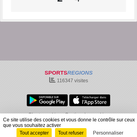
SPORTS
REGIONS
116347
visites
Charte cookies
Gestion des cookies
Ce site utilise des cookies et vous donne le contrôle sur ceux
Informations légales
Signaler un contenu inapproprié
que vous souhaitez activer
Tout accepter
Tout refuser
Personnaliser
Envie de participer ?
Connexion