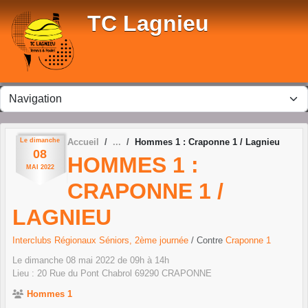
Panneau de gestion des cookies
TC Lagnieu
Le
dimanche
Accueil
Hommes 1 : Craponne 1 / Lagnieu
08
HOMMES 1 :
MAI
2022
CRAPONNE 1 /
LAGNIEU
Interclubs Régionaux Séniors, 2ème journée
/ Contre
Craponne 1
Le
dimanche
08
mai
2022
de 09h à 14h
Lieu :
20 Rue du Pont Chabrol
69290
CRAPONNE
Hommes 1