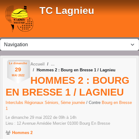
Panneau de gestion des cookies
TC Lagnieu
Le
dimanche
Accueil
29
Hommes 2 : Bourg en Bresse 1 / Lagnieu
MAI
2022
HOMMES 2 : BOURG
EN BRESSE 1 / LAGNIEU
Interclubs Régionaux Séniors, 5ème journée
/ Contre
Bourg en Bresse
1
Le
dimanche
29
mai
2022
de 09h à 14h
Lieu :
12 Avenue Amédée Mercier
01000
Bourg En Bresse
Hommes 2