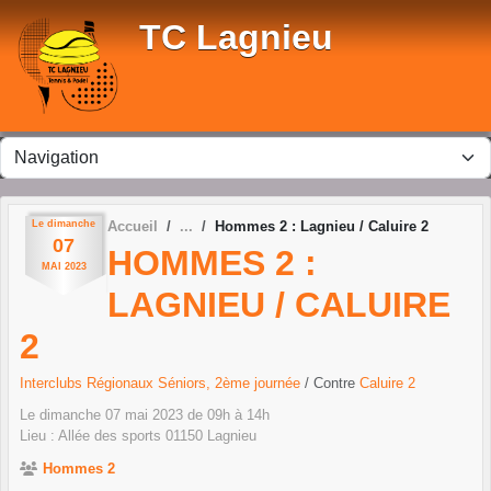
Panneau de gestion des cookies
TC Lagnieu
Le
dimanche
Accueil
Hommes 2 : Lagnieu / Caluire 2
07
HOMMES 2 :
MAI
2023
LAGNIEU / CALUIRE
2
Interclubs Régionaux Séniors, 2ème journée
/ Contre
Caluire 2
Le
dimanche
07
mai
2023
de 09h à 14h
Lieu :
Allée des sports
01150
Lagnieu
Hommes 2