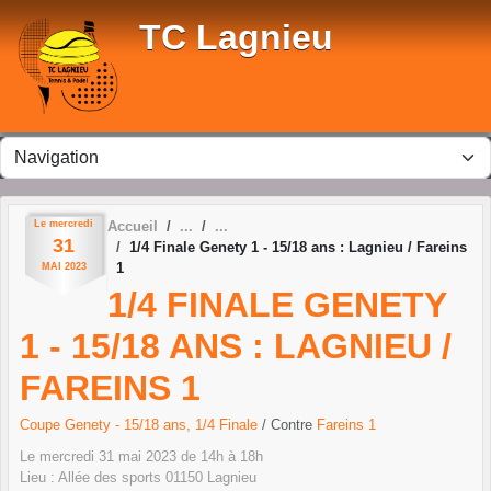
Panneau de gestion des cookies
TC Lagnieu
Le
mercredi
Accueil
31
1/4 Finale Genety 1 - 15/18 ans : Lagnieu / Fareins
1
MAI
2023
1/4 FINALE GENETY
1 - 15/18 ANS : LAGNIEU /
FAREINS 1
Coupe Genety - 15/18 ans, 1/4 Finale
/ Contre
Fareins 1
Le
mercredi
31
mai
2023
de 14h à 18h
Lieu :
Allée des sports
01150
Lagnieu