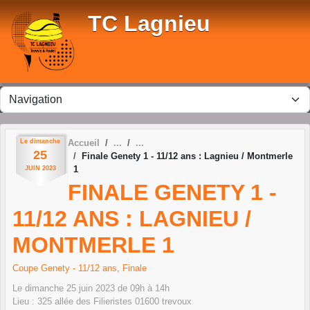
Panneau de gestion des cookies
TC Lagnieu
Le
dimanche
Accueil
25
Finale Genety 1 - 11/12 ans : Lagnieu / Montmerle
1
JUIN
2023
FINALE GENETY 1 -
11/12 ANS : LAGNIEU /
MONTMERLE 1
Coupe Genety - 11/12 ans, Finale
Le
dimanche
25
juin
2023
de 09h à 14h
Lieu :
325 allée des Filieristes
01600
trevoux