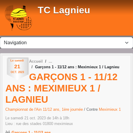
Panneau de gestion des cookies
TC Lagnieu
Le
samedi
Accueil
21
Garçons 1 - 11/12 ans : Meximieux 1 / Lagnieu
OCT.
2023
GARÇONS 1 - 11/12
ANS : MEXIMIEUX 1 /
LAGNIEU
Championnat de l'Ain 11/12 ans, 1ère journée
/ Contre
Meximieux 1
Le
samedi
21
oct.
2023
de 14h à 18h
Lieu :
rue des stades
01800
meximieux
Garçons 1 - 11/12 ans