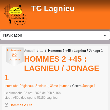
Panneau de gestion des cookies
TC Lagnieu
Le
dimanche
Accueil
Hommes 2 +45 : Lagnieu / Jonage 1
22
HOMMES 2 +45 :
OCT.
2023
LAGNIEU / JONAGE
1
Interclubs Régionaux Seniors+, 3ème journée
/ Contre
Jonage 1
Le
dimanche
22
oct.
2023
de 09h à 16h
Lieu :
Allée des sports
01150
Lagnieu
Hommes 2 +45