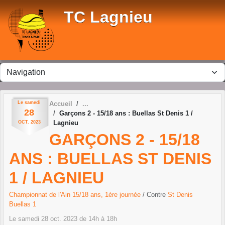
Panneau de gestion des cookies
TC Lagnieu
Le
samedi
Accueil
28
Garçons 2 - 15/18 ans : Buellas St Denis 1 /
Lagnieu
OCT.
2023
GARÇONS 2 - 15/18
ANS : BUELLAS ST DENIS
1 / LAGNIEU
Championnat de l'Ain 15/18 ans, 1ère journée
/ Contre
St Denis
Buellas 1
Le
samedi
28
oct.
2023
de 14h à 18h