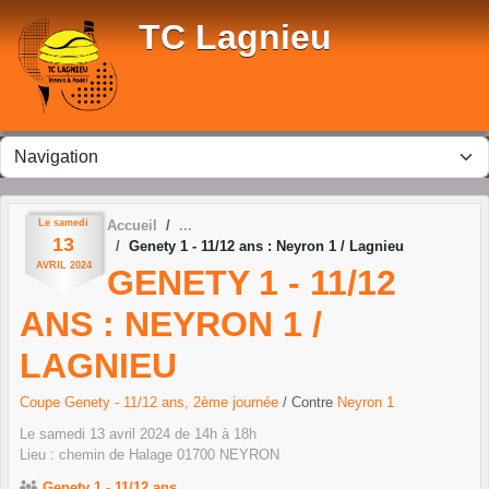
Panneau de gestion des cookies
TC Lagnieu
Le
samedi
Accueil
13
Genety 1 - 11/12 ans : Neyron 1 / Lagnieu
AVRIL
2024
GENETY 1 - 11/12
ANS : NEYRON 1 /
LAGNIEU
Coupe Genety - 11/12 ans, 2ème journée
/ Contre
Neyron 1
Le
samedi
13
avril
2024
de 14h à 18h
Lieu :
chemin de Halage
01700
NEYRON
Genety 1 - 11/12 ans