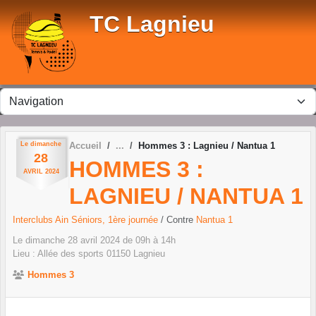
Panneau de gestion des cookies
TC Lagnieu
Le
dimanche
Accueil
Hommes 3 : Lagnieu / Nantua 1
28
HOMMES 3 :
AVRIL
2024
LAGNIEU / NANTUA 1
Interclubs Ain Séniors, 1ère journée
/ Contre
Nantua 1
Le
dimanche
28
avril
2024
de 09h à 14h
Lieu :
Allée des sports
01150
Lagnieu
Hommes 3