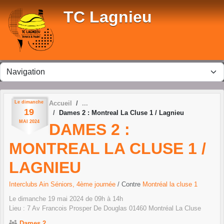
Panneau de gestion des cookies
TC Lagnieu
Le
dimanche
Accueil
19
Dames 2 : Montreal La Cluse 1 / Lagnieu
MAI
2024
DAMES 2 :
MONTREAL LA CLUSE 1 /
LAGNIEU
Interclubs Ain Séniors, 4ème journée
/ Contre
Montréal la cluse 1
Le
dimanche
19
mai
2024
de 09h à 14h
Lieu :
7 Av Francois Prosper De Douglas
01460
Montréal La Cluse
Dames 2