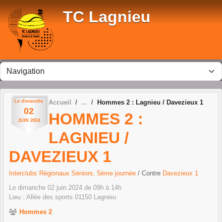
Panneau de gestion des cookies
TC Lagnieu
Le
dimanche
Accueil
Hommes 2 : Lagnieu / Davezieux 1
02
HOMMES 2 :
JUIN
2024
LAGNIEU /
DAVEZIEUX 1
Interclubs Régionaux Séniors, 5ème journée
/ Contre
Davezieux 1
Le
dimanche
02
juin
2024
de 09h à 14h
Lieu :
Allée des sports
01150
Lagnieu
Hommes 2