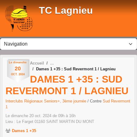
Panneau de gestion des cookies
TC Lagnieu
Le
dimanche
Accueil
20
Dames 1 +35 : Sud Revermont 1 / Lagnieu
OCT.
2024
DAMES 1 +35 : SUD
REVERMONT 1 / LAGNIEU
Interclubs Régionaux Seniors+, 3ème journée
/ Contre
Sud Revermont
1
Le
dimanche
20
oct.
2024
de 09h à 16h
Lieu :
Le Farget
01160
SAINT MARTIN DU MONT
Dames 1 +35