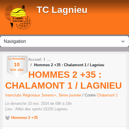
Panneau de gestion des cookies
TC Lagnieu
Le
dimanche
Accueil
10
Hommes 2 +35 : Chalamont 1 / Lagnieu
NOV.
2024
HOMMES 2 +35 :
CHALAMONT 1 / LAGNIEU
Interclubs Régionaux Seniors+, 5ème journée
/ Contre
Chalamont 1
Le
dimanche
10
nov.
2024
de 09h à 16h
Lieu :
Allée des sports
01150
Lagnieu
Hommes 2 +35