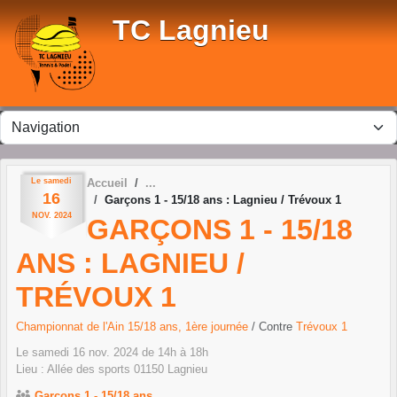
Panneau de gestion des cookies
TC Lagnieu
Le
samedi
Accueil
16
Garçons 1 - 15/18 ans : Lagnieu / Trévoux 1
NOV.
2024
GARÇONS 1 - 15/18
ANS : LAGNIEU /
TRÉVOUX 1
Championnat de l'Ain 15/18 ans, 1ère journée
/ Contre
Trévoux 1
Le
samedi
16
nov.
2024
de 14h à 18h
Lieu :
Allée des sports
01150
Lagnieu
Garçons 1 - 15/18 ans