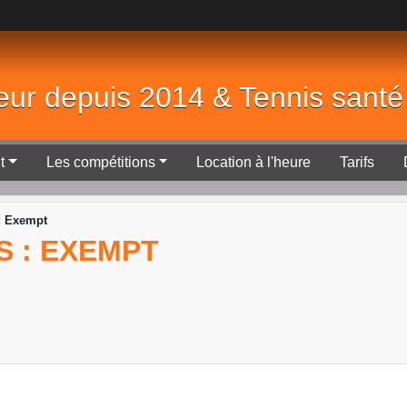
eur depuis 2014 & Tennis sant
t
Les compétitions
Location à l'heure
Tarifs
 : Exempt
NS : EXEMPT