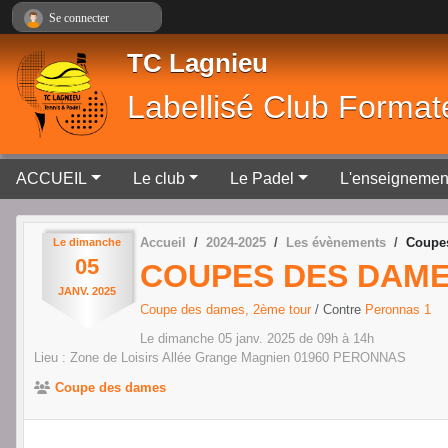
Panneau de gestion des cookies
Se connecter
TC Lagnieu
Labellisé Club Format
ACCUEIL
Le club
Le Padel
L'enseignemen
Accueil
2024-2025
Les évènements
Coupes
Le
dimanche
05
COUPES DES DAMES
JANV.
2025
Coupe des dames, 2ème tour
/ Contre
Peronnas 1
Le
dimanche
05
janv.
2025
de 09h à 14h
Lieu :
Zone de Loisirs Allée Grange Magnien
01960
PERONNAS
Coupe des dames