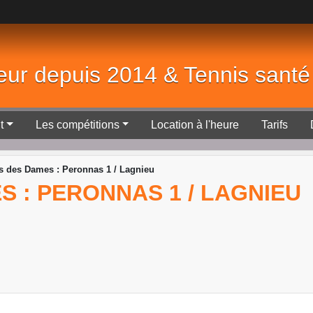
eur depuis 2014 & Tennis sant
t
Les compétitions
Location à l'heure
Tarifs
 des Dames : Peronnas 1 / Lagnieu
 : PERONNAS 1 / LAGNIEU