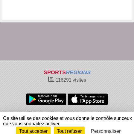
SPORTS
REGIONS
116291
visites
Charte cookies
Gestion des cookies
Ce site utilise des cookies et vous donne le contrôle sur ceux
Informations légales
Signaler un contenu inapproprié
que vous souhaitez activer
Tout accepter
Tout refuser
Personnaliser
Envie de participer ?
Connexion