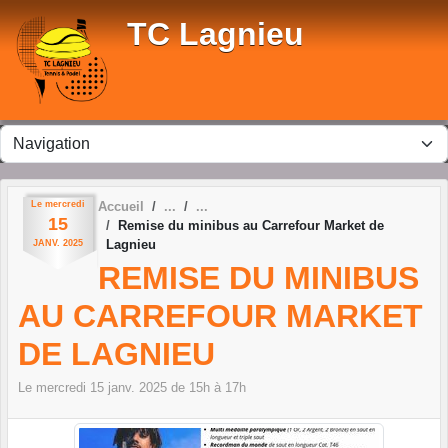
Panneau de gestion des cookies
TC Lagnieu
Le
mercredi
Accueil
15
Remise du minibus au Carrefour Market de
Lagnieu
JANV.
2025
REMISE DU MINIBUS
AU CARREFOUR MARKET
DE LAGNIEU
Le
mercredi
15
janv.
2025
de 15h à 17h