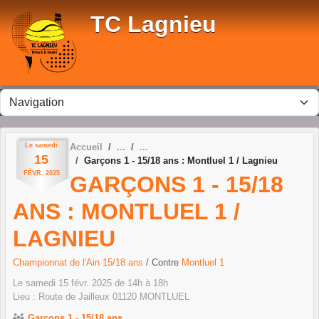
Panneau de gestion des cookies
TC Lagnieu
Le
samedi
Accueil
15
Garçons 1 - 15/18 ans : Montluel 1 / Lagnieu
FÉVR.
2025
GARÇONS 1 - 15/18
ANS : MONTLUEL 1 /
LAGNIEU
Championnat de l'Ain 15/18 ans
/ Contre
Montluel 1
Le
samedi
15
févr.
2025
de 14h à 18h
Lieu :
Route de Jailleux
01120
MONTLUEL
Garçons 1 - 15/18 ans