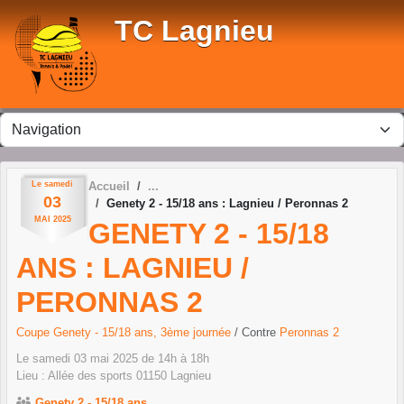
Panneau de gestion des cookies
TC Lagnieu
Le
samedi
Accueil
03
Genety 2 - 15/18 ans : Lagnieu / Peronnas 2
MAI
2025
GENETY 2 - 15/18
ANS : LAGNIEU /
PERONNAS 2
Coupe Genety - 15/18 ans, 3ème journée
/ Contre
Peronnas 2
Le
samedi
03
mai
2025
de 14h à 18h
Lieu :
Allée des sports
01150
Lagnieu
Genety 2 - 15/18 ans