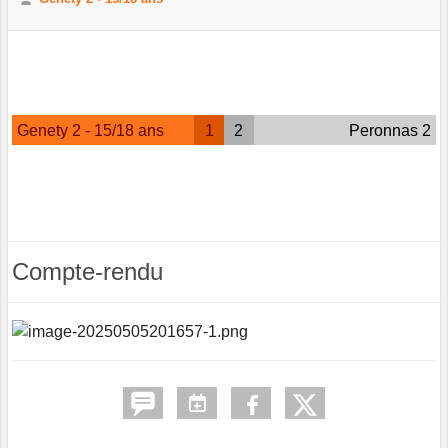
Genety 2 - 15/18 ans
1
2
Peronnas 2
Compte-rendu