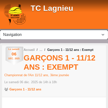
Panneau de gestion des cookies
TC Lagnieu
Le
samedi
Accueil
Garçons 1 - 11/12 ans : Exempt
06
GARÇONS 1 - 11/12
DÉC.
2025
ANS : EXEMPT
Championnat de l'Ain 11/12 ans, 3ème journée
Le
samedi
06
déc.
2025
de 14h à 18h
Garçons 1 - 11/12 ans