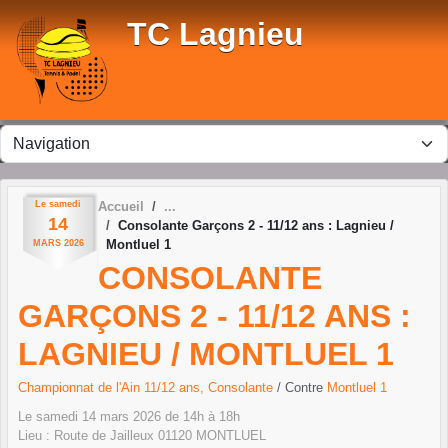
Panneau de gestion des cookies
TC Lagnieu
Le
samedi
Accueil
14
Consolante Garçons 2 - 11/12 ans : Lagnieu /
Montluel 1
MARS
2026
CONSOLANTE
GARÇONS 2 - 11/12 ANS :
LAGNIEU / MONTLUEL 1
Championnat de l'Ain 11/12 ans, Consolante
/ Contre
Montluel 1
Le
samedi
14
mars
2026
de 14h à 18h
Lieu :
Route de Jailleux
01120
MONTLUEL