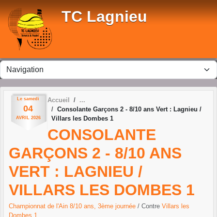
Panneau de gestion des cookies
TC Lagnieu
Le
samedi
Accueil
04
Consolante Garçons 2 - 8/10 ans Vert : Lagnieu /
Villars les Dombes 1
AVRIL
2026
CONSOLANTE
GARÇONS 2 - 8/10 ANS
VERT : LAGNIEU /
VILLARS LES DOMBES 1
Championnat de l'Ain 8/10 ans, 3ème journée
/ Contre
Villars les
Dombes 1