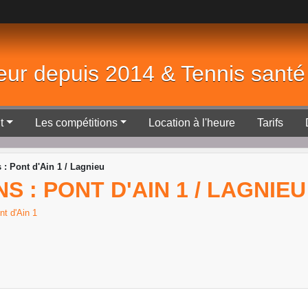
eur depuis 2014 & Tennis sant
t
Les compétitions
Location à l'heure
Tarifs
 : Pont d'Ain 1 / Lagnieu
NS : PONT D'AIN 1 / LAGNIEU
nt d'Ain 1