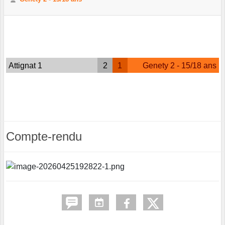
Attignat 1
2
1
Genety 2 - 15/18 ans
Compte-rendu