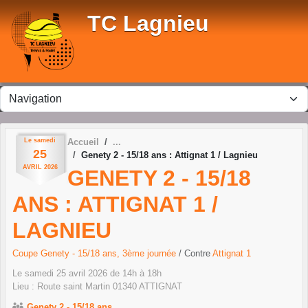
Panneau de gestion des cookies
TC Lagnieu
Le
samedi
Accueil
25
Genety 2 - 15/18 ans : Attignat 1 / Lagnieu
AVRIL
2026
GENETY 2 - 15/18
ANS : ATTIGNAT 1 /
LAGNIEU
Coupe Genety - 15/18 ans, 3ème journée
/ Contre
Attignat 1
Le
samedi
25
avril
2026
de 14h à 18h
Lieu :
Route saint Martin
01340
ATTIGNAT
Genety 2 - 15/18 ans