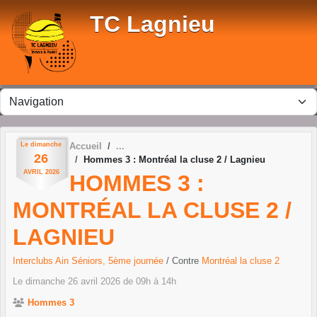
Panneau de gestion des cookies
TC Lagnieu
Le
dimanche
Accueil
26
Hommes 3 : Montréal la cluse 2 / Lagnieu
AVRIL
2026
HOMMES 3 :
MONTRÉAL LA CLUSE 2 /
LAGNIEU
Interclubs Ain Séniors, 5ème journée
/ Contre
Montréal la cluse 2
Le
dimanche
26
avril
2026
de 09h à 14h
Hommes 3