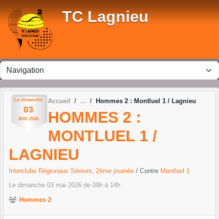
Panneau de gestion des cookies
TC Lagnieu
Le
dimanche
Accueil
Hommes 2 : Montluel 1 / Lagnieu
03
HOMMES 2 :
MAI
2026
MONTLUEL 1 /
LAGNIEU
Interclubs Régionaux Séniors, 2ème journée
/ Contre
Montluel 1
Le
dimanche
03
mai
2026
de 09h à 14h
Hommes 2