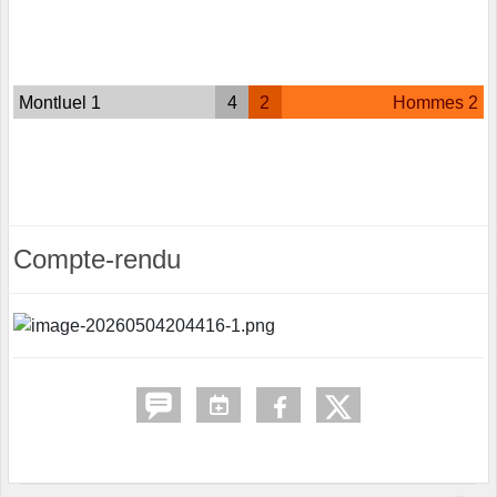
Montluel 1
4
2
Hommes 2
Compte-rendu