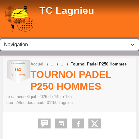
Panneau de gestion des cookies
TC Lagnieu
Le
samedi
Accueil
Tournoi Padel P250 Hommes
04
TOURNOI PADEL
JUIL.
2026
P250 HOMMES
Le
samedi
04
juil.
2026
de 14h à 18h
Lieu :
Allée des sports
01150
Lagnieu