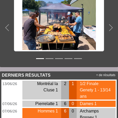
Précedent
Sui
DERNIERS RÉSULTATS
+ de résultats
Montréal la
2
1
1/2 Finale
13/06/26
Cluse 1
Genety 1 - 13/14
ans
Pierrelatte 1
6
0
Dames 1
07/06/26
Hommes 1
6
0
Archamps
07/06/26
Bossey 1