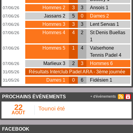
Hommes 2
3
3
Ansois 1
07/06/26
Jassans 2
5
0
Dames 2
07/06/26
Hommes 3
3
3
Lent Servas 1
07/06/26
Hommes 4
4
2
St Denis Buellas
07/06/26
1
Hommes 5
1
4
Valserhone
07/06/26
Tennis Padel 4
Marlieux 3
2
3
Hommes 6
07/06/26
Résultats Interclub Padel ARA - 3ème journée
31/05/26
Dames 1
0
6
Fidésien 1
31/05/26
PROCHAINS ÉVÉNEMENTS
+ d'évènements
22
Tounoi été
AOÛT
FACEBOOK