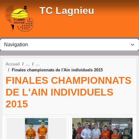
Panneau de gestion des cookies
TC Lagnieu
Accueil
Finales championnats de l'Ain individuels 2015
FINALES CHAMPIONNATS
DE L'AIN INDIVIDUELS
2015