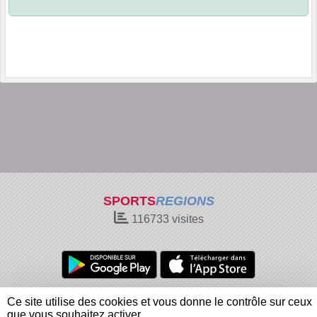
SPORTS
REGIONS
116733
visites
Charte cookies
Gestion des cookies
Ce site utilise des cookies et vous donne le contrôle sur ceux
Informations légales
Signaler un contenu inapproprié
que vous souhaitez activer