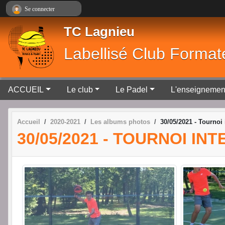
Panneau de gestion des cookies
Se connecter
TC Lagnieu
Labellisé Club Format
ACCUEIL
Le club
Le Padel
L'enseignemen
Accueil
2020-2021
Les albums photos
30/05/2021 - Tournoi
30/05/2021 - TOURNOI I