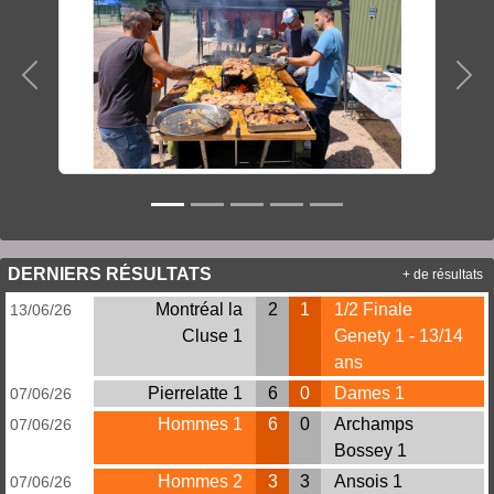
Précedent
Sui
DERNIERS RÉSULTATS
+ de résultats
Montréal la
2
1
1/2 Finale
13/06/26
Cluse 1
Genety 1 - 13/14
ans
Pierrelatte 1
6
0
Dames 1
07/06/26
Hommes 1
6
0
Archamps
07/06/26
Bossey 1
Hommes 2
3
3
Ansois 1
07/06/26