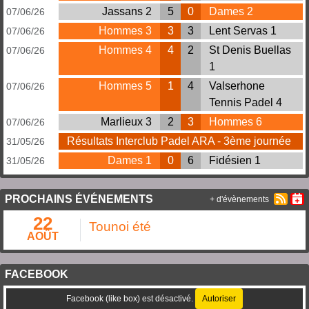
Jassans 2
5
0
Dames 2
07/06/26
Hommes 3
3
3
Lent Servas 1
07/06/26
Hommes 4
4
2
St Denis Buellas
07/06/26
1
Hommes 5
1
4
Valserhone
07/06/26
Tennis Padel 4
Marlieux 3
2
3
Hommes 6
07/06/26
Résultats Interclub Padel ARA - 3ème journée
31/05/26
Dames 1
0
6
Fidésien 1
31/05/26
PROCHAINS ÉVÉNEMENTS
+ d'évènements
22
Tounoi été
AOÛT
FACEBOOK
Facebook (like box) est désactivé.
Autoriser