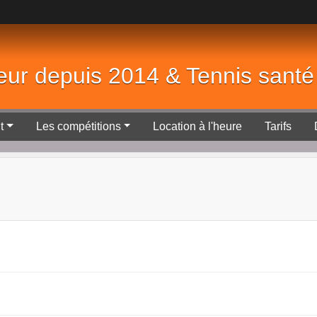
eur depuis 2014 & Tennis sant
t
Les compétitions
Location à l'heure
Tarifs