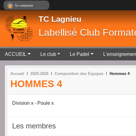
Panneau de gestion des cookies
Se connecter
TC Lagnieu
Labellisé Club Format
ACCUEIL
Le club
Le Padel
L'enseignemen
Accueil
2025-2026
Composition des Equipes
Hommes 4
HOMMES 4
Division x - Poule x
Les membres