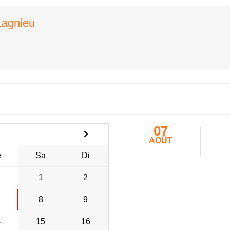
Lagnieu
07
AOÛT
e
Sa
Di
1
2
8
9
4
15
16