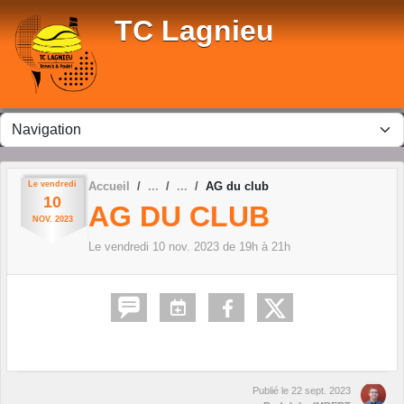
Panneau de gestion des cookies
TC Lagnieu
Le
vendredi
Accueil
AG du club
10
AG DU CLUB
NOV.
2023
Le
vendredi
10
nov.
2023
de 19h à 21h
Publié le
22 sept. 2023