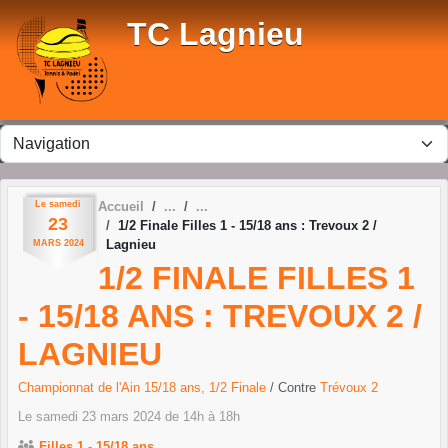
Panneau de gestion des cookies
TC Lagnieu
Le
samedi
Accueil
23
1/2 Finale Filles 1 - 15/18 ans : Trevoux 2 /
Lagnieu
MARS
2024
1/2 FINALE FILLES 1
- 15/18 ANS : TREVOUX 2 /
LAGNIEU
Championnat de l'Ain 15/18 ans, 1/2 Finale
/ Contre
Trévoux 2
Le
samedi
23
mars
2024
de 14h à 18h
Filles 1 - 15/18 ans