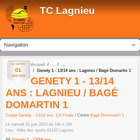
Panneau de gestion des cookies
TC Lagnieu
Le
samedi
Accueil
01
Genety 1 - 13/14 ans : Lagnieu / Bagé Domartin 1
JUIN
2024
GENETY 1 - 13/14
ANS : LAGNIEU / BAGÉ
DOMARTIN 1
Coupe Genety - 13/14 ans, 1/4 Finale
/ Contre
Bagé Dommartin 1
Le
samedi
01
juin
2024
de 14h à 18h
Lieu :
Allée des sports
01150
Lagnieu
Genety 1 - 13/14 ans