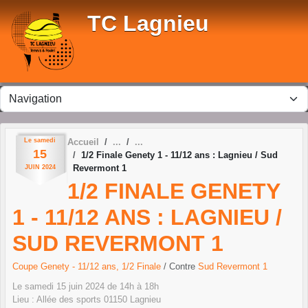
Panneau de gestion des cookies
TC Lagnieu
Le
samedi
Accueil
15
1/2 Finale Genety 1 - 11/12 ans : Lagnieu / Sud
Revermont 1
JUIN
2024
1/2 FINALE GENETY
1 - 11/12 ANS : LAGNIEU /
SUD REVERMONT 1
Coupe Genety - 11/12 ans, 1/2 Finale
/ Contre
Sud Revermont 1
Le
samedi
15
juin
2024
de 14h à 18h
Lieu :
Allée des sports
01150
Lagnieu