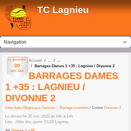
Panneau de gestion des cookies
TC Lagnieu
Le
dimanche
Accueil
30
Barrages Dames 1 +35 : Lagnieu / Divonne 2
NOV.
2025
BARRAGES DAMES
1 +35 : LAGNIEU /
DIVONNE 2
Interclubs Régionaux Seniors+, Barrage maintien
/ Contre
Divonne 2
Le
dimanche
30
nov.
2025
de 09h à 14h
Lieu :
Allée des sports
01150
Lagnieu
Dames 1 +35