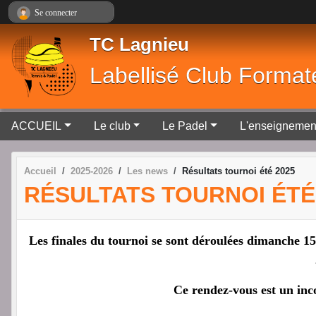
Panneau de gestion des cookies
Se connecter
TC Lagnieu
Labellisé Club Format
ACCUEIL
Le club
Le Padel
L'enseignemen
Accueil
2025-2026
Les news
Résultats tournoi été 2025
RÉSULTATS TOURNOI ÉTÉ
Les finales du tournoi se sont déroulées dimanche 15
Ce rendez-vous est un inco