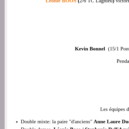
Léonie BOOS
(
2/6
TC Lagnieu
)
victor
Kevin Bonnel
(15/1 Pont
Penda
Les équipes d
Double mixte: la paire "d'anciens"
Anne Laure Ducr