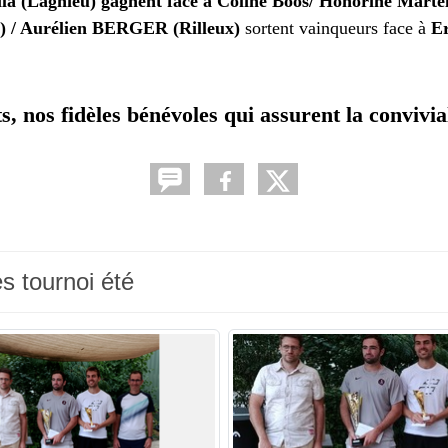
ila (Lagnieu) gagnent face à Coline Boos/ Honorine Martel
 / Aurélien BERGER (Rilleux)
sortent vainqueurs face à
Er
s, nos fidèles bénévoles qui assurent la convivia
s tournoi été