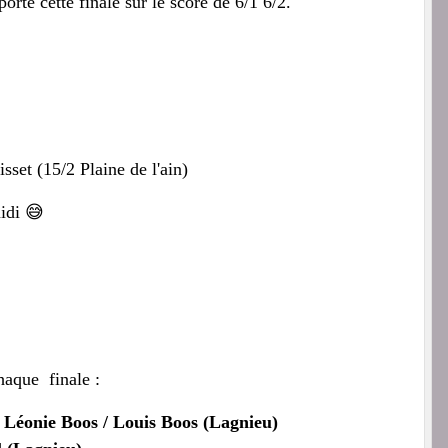
orte cette finale sur le score de 6/1 6/2.
sset (15/2 Plaine de l'ain)
idi 😅
haque finale :
e
Léonie Boos / Louis Boos
(Lagnieu)