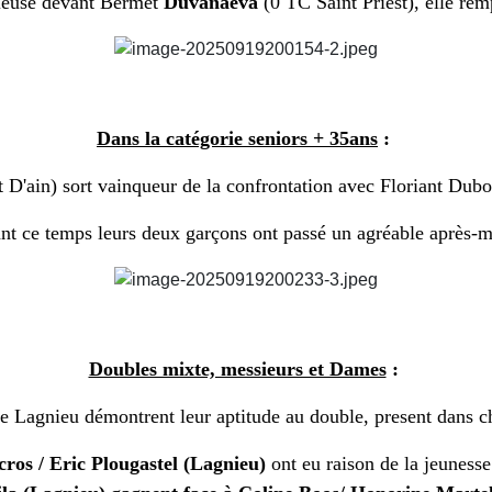
ieuse devant Bermet
Duvanaeva
(0 TC Saint Priest), elle remp
Dans la catégorie seniors + 35ans
:
 D'ain) sort vainqueur de la confrontation avec Floriant Duboi
nt ce temps leurs deux garçons ont passé un agréable après-m
Doubles mixte, messieurs et Dames
:
e Lagnieu démontrent leur aptitude au double, present dans c
os / Eric Plougastel (Lagnieu)
ont eu raison de la jeuness