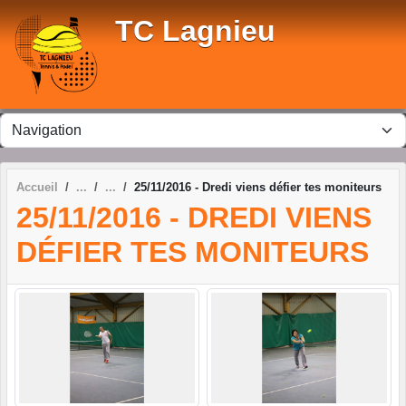
Panneau de gestion des cookies
TC Lagnieu
Accueil
25/11/2016 - Dredi viens défier tes moniteurs
25/11/2016 - DREDI VIENS
DÉFIER TES MONITEURS