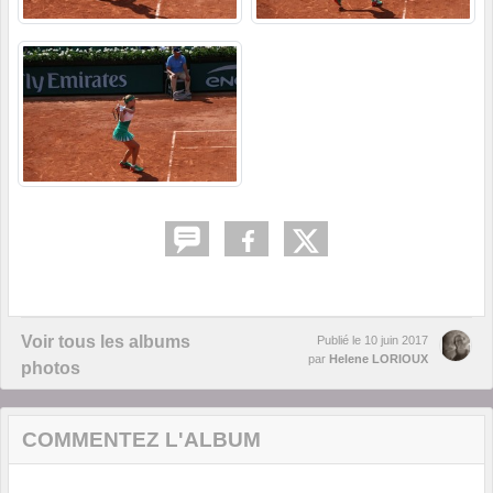
Voir tous les albums
Publié le
10 juin 2017
par
Helene LORIOUX
photos
COMMENTEZ L'ALBUM