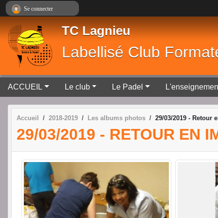
Panneau de gestion des cookies
Se connecter
TC Lagnieu
Labellisé Club Format
ACCUEIL
Le club
Le Padel
L'enseignemen
Accueil
2018-2019
Les albums photos
29/03/2019 - Retour e
29/03/2019 - RETOUR EN